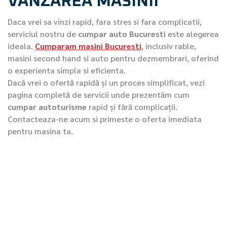
VANZAREA MASINII
Daca vrei sa vinzi rapid, fara stres si fara complicatii,
serviciul nostru de
cumpar auto Bucuresti
este alegerea
ideala.
Cumparam masini Bucuresti
, inclusiv rable,
masini second hand si auto pentru dezmembrari, oferind
o experienta simpla si eficienta.
Dacă vrei o ofertă rapidă și un proces simplificat, vezi
pagina completă de servicii unde prezentăm cum
cumpar autoturisme
rapid și fără complicații.
Contacteaza-ne acum si primeste o oferta imediata
pentru masina ta.