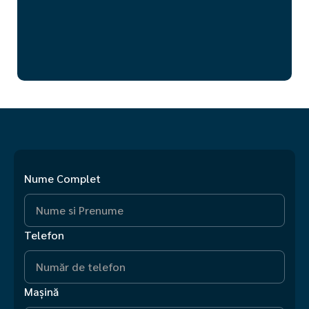
Nume Complet
Telefon
Mașină