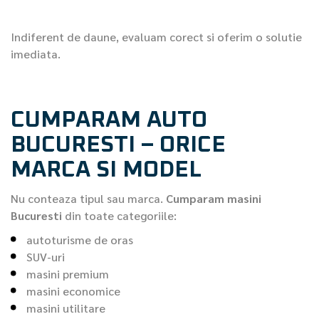
✔ CUMPARAM MASINI AVARIATE
Indiferent de daune, evaluam corect si oferim o solutie
imediata.
CUMPARAM AUTO
BUCURESTI – ORICE
MARCA SI MODEL
Nu conteaza tipul sau marca.
Cumparam masini
Bucuresti
din toate categoriile:
autoturisme de oras
SUV-uri
masini premium
masini economice
masini utilitare