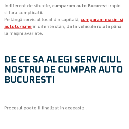
Indiferent de situatie,
cumparam auto Bucuresti
rapid
si fara complicatii.
Pe lângă serviciul local din capitală,
cumparam masini si
autoturisme
în diferite stări, de la vehicule rulate până
la mașini avariate.
DE CE SA ALEGI SERVICIUL
NOSTRU DE CUMPAR AUTO
BUCURESTI
✔ RAPIDITATE
Procesul poate fi finalizat in aceeasi zi.
✔ PLATA PE LOC