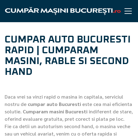
CUMPAR AUTO BUCURESTI
RAPID | CUMPARAM
MASINI, RABLE SI SECOND
HAND
Daca vrei sa vinzi rapid o masina in capitala, serviciul
nostru de
cumpar auto Bucuresti
este cea mai eficienta
solutie.
Cumparam masini Bucuresti
indiferent de stare,
oferind evaluare gratuita, pret corect si plata pe loc.
Fie ca detii un autoturism second hand, o masina veche
sau un vehicul avariat, venim cu o oferta rapida si