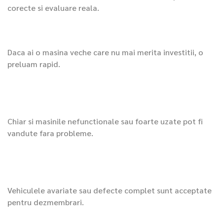
corecte si evaluare reala.
✔ CUMPARAM AUTO VECHI
Daca ai o masina veche care nu mai merita investitii, o
preluam rapid.
✔ CUMPARAM RABLE AUTO
BUCURESTI
Chiar si masinile nefunctionale sau foarte uzate pot fi
vandute fara probleme.
✔ CUMPARAM AUTO PENTRU
DEZMEMBRARI BUCURESTI
Vehiculele avariate sau defecte complet sunt acceptate
pentru dezmembrari.